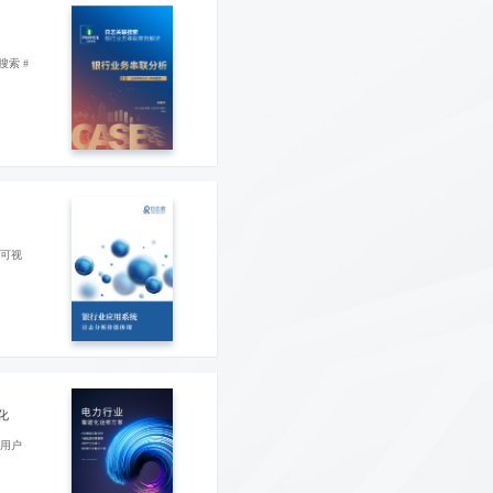
搜索 #
据可视
化
#用户