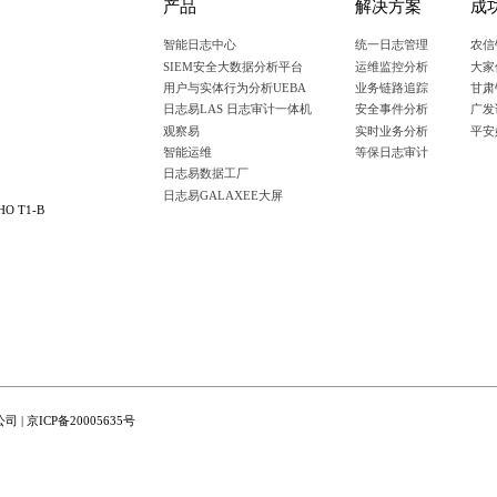
产品
解决方案
成
智能日志中心
统一日志管理
农信
SIEM安全大数据分析平台
运维监控分析
大家
用户与实体行为分析UEBA
业务链路追踪
甘肃
日志易LAS 日志审计一体机
安全事件分析
广发
观察易
实时业务分析
平安
智能运维
等保日志审计
日志易数据工厂
日志易GALAXEE大屏
 T1-B
公司 |
京ICP备20005635号
用情况。日志易尊重您对隐私的关注，您可以通过
《隐私政策》
查看关于 Cookie 的使用详情。如您继续