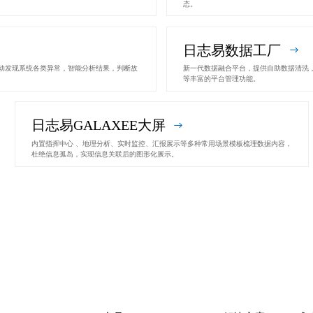
态。
日志易数据工厂
动发现系统各类异常，智能分析结果，判断故
新一代数据融合平台，提供自助数据清洗
等丰富的平台管理功能。
日志易GALAXEE大屏
内置指挥中心 、地理分析、实时监控、汇报展示等多种常用场景模板梳理数据内容，
杜绝信息孤岛，实现信息关联后的图形化展示。