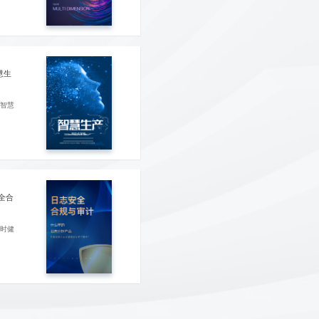
慧生
#智慧
全合
实时健